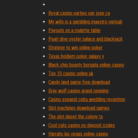
Royal casino parties san jose ca
My wife is a gambling maestro vietsub
Payouts on a roulette table
Pearl dive oyster palace and blackjack
Strategy to win online poker
Texas holdem poker galaxy y
Black chip bounty borgata online casino
Top 10 casino online uk
Candy land game free download
Gray wolf casino grand opening
Casino espanol cebu wedding reception
Slot machines download games
The slot depot the colony tx
Cool cats casino no deposit codes
Harrahs las vegas online casino