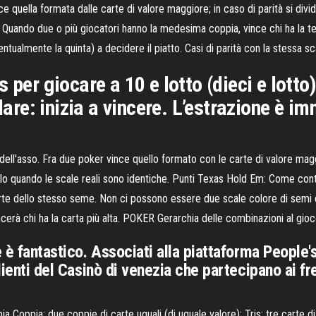
 quella formata dalle carte di valore maggiore; in caso di parità si divide
ta. Quando due o più giocatori hanno la medesima coppia, vince chi ha la t
entualmente la quinta) a decidere il piatto. Casi di parità con la stessa s
 per giocare a 10 e lotto (dieci e lotto
ulare: inizia a vincere. L’estrazione è i
ell'asso. Fra due poker vince quello formato con le carte di valore maggio
olo quando le scale reali sono identiche. Punti Texas Hold Em: Come conta
te dello stesso seme. Non ci possono essere due scale colore di semi d
cerà chi ha la carta più alta. POKER Gerarchia delle combinazioni al gio
e è fantastico. Associati alla piattaforma People
lienti del Casinò di venezia che partecipano ai free
ia Coppia: due coppie di carte uguali (di uguale valore); Tris: tre carte 